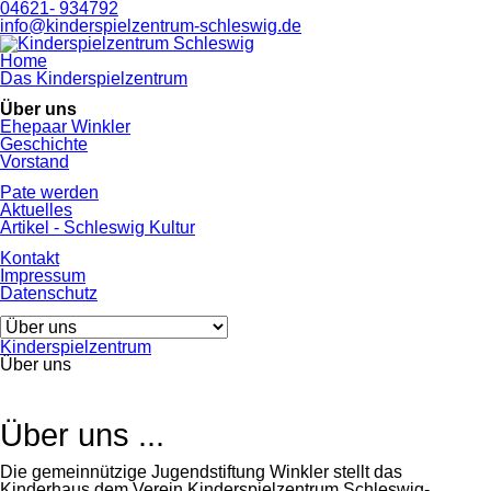
04621- 934792
info@kinderspielzentrum-schleswig.de
Navigation
Home
überspringen
Das Kinderspielzentrum
Über uns
Ehepaar Winkler
Geschichte
Vorstand
Pate werden
Aktuelles
Artikel - Schleswig Kultur
Kontakt
Impressum
Datenschutz
Zielseite
Kinderspielzentrum
Über uns
Über uns ...
Die gemeinnützige Jugendstiftung Winkler stellt das
Kinderhaus dem Verein Kinderspielzentrum Schleswig-