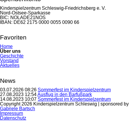
Kinderspielzentrum Schleswig-Friedrichsberg e. V.
Nord-Ostsee-Sparkasse
BIC: NOLADE21NOS
IBAN: DE62 2175 0000 0055 0090 66
Favoriten
Navigation
Home
überspringen
Über uns
Geschichte
Vorstand
Aktuelles
News
03.07.2026 08:26
Sommerfest im Kinderspielzentrum
27.08.2023 12:54
Ausflug in den Barfußpark
14.08.2023 10:07
Sommerfest im Kinderspielzentrum
Copyright 2026 Kinderspielzentrum Schleswig | sponsored by
Gabriele Bartsch
Navigation
Impressum
überspringen
Datenschutz