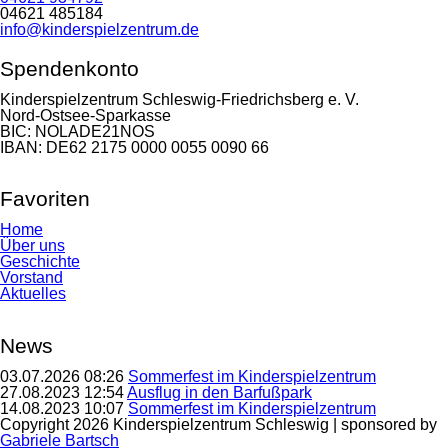
04621 485184
info@kinderspielzentrum.de
Spendenkonto
Kinderspielzentrum Schleswig-Friedrichsberg e. V.
Nord-Ostsee-Sparkasse
BIC: NOLADE21NOS
IBAN: DE62 2175 0000 0055 0090 66
Favoriten
Navigation
Home
überspringen
Über uns
Geschichte
Vorstand
Aktuelles
News
03.07.2026 08:26
Sommerfest im Kinderspielzentrum
27.08.2023 12:54
Ausflug in den Barfußpark
14.08.2023 10:07
Sommerfest im Kinderspielzentrum
Copyright 2026 Kinderspielzentrum Schleswig | sponsored by
Gabriele Bartsch