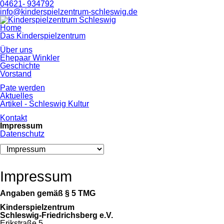
04621- 934792
info@kinderspielzentrum-schleswig.de
Navigation
Home
überspringen
Das Kinderspielzentrum
Über uns
Ehepaar Winkler
Geschichte
Vorstand
Pate werden
Aktuelles
Artikel - Schleswig Kultur
Kontakt
Impressum
Datenschutz
Zielseite
Impressum
Angaben gemäß § 5 TMG
Kinderspielzentrum
Schleswig-Friedrichsberg e.V.
Erikstraße 5